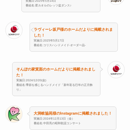
実施日:2025年5月14日
番組名:星カオルのレッツ盆ダンス♪
ラヴィーレ坂戸様のホームだよりに掲載されま
した！
実施日:2025年5月17日
番組名:コリスハンドメイド-オーダー品-
そんぽの家箕面のホームだよりに掲載されまし
た！
実施日:2024/12/20(金)
番組名:季節を感じるハンドメイド「新年彩る巳年の正月飾
り」
大洞岐協苑様のInstagramに掲載されました！
実施日:2024年12月13日（金）
番組名:中田亮の昭和歌謡コンサート